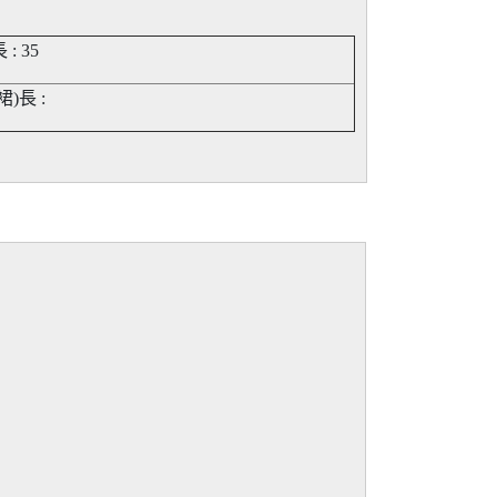
 : 35
裙)長
: