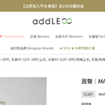
【立即加入平台會員】送100元購衣金
全新寄賣服務即將上線 敬請期待
【實體概念店】6+plaza 2F
 Charity Event
女裝 Women
女裝大尺 Women+
女童裝 Girl
設計師品牌 Designer Brands
★ NEW ★ 點數獎勵計畫
,
,
,
5-26吋
女裝XS-S|25-26吋/上衣
女裝XS-S|25-26吋/短袖上衣
女裝/短
茵聲｜MA
01207
MAR
循環價