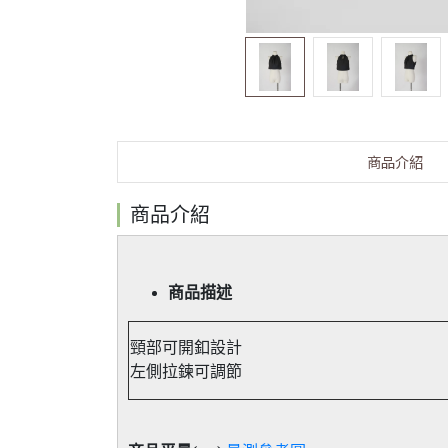
商品介紹
商品介紹
商品描述
頸部可開釦設計
左側拉鍊可調節