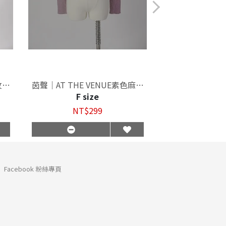
紋針
茵聲｜AT THE VENUE素色麻花
茵聲｜AT THE 
針織上衣
連身
F size
X
NT$299
NT$
Facebook 粉絲專頁