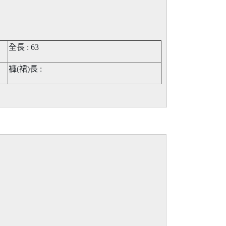
全長 : 63
褲(裙)長
: