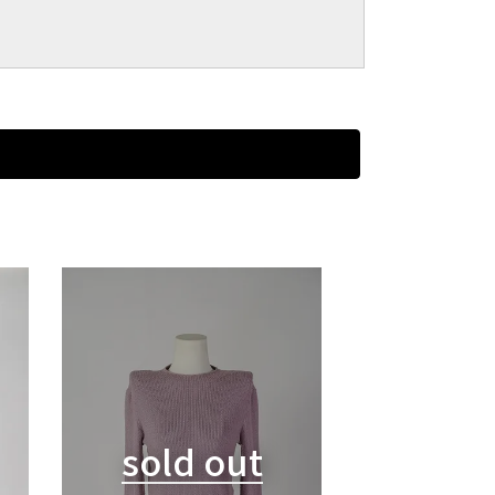
sold out