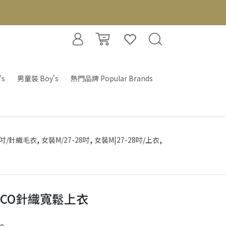
's
男童裝 Boy's
熱門品牌 Popular Brands
,
,
,
26吋/針織毛衣
女裝M/27-28吋
女裝M|27-28吋/上衣
ACO針織寬鬆上衣