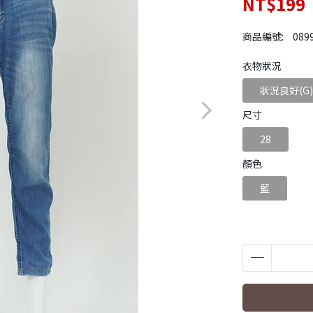
NT$199
商品編號:
089
衣物狀況
狀況良好(G)
尺寸
28
顏色
藍