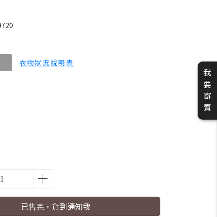
9720
衣物狀況說明表
我
要
寄
賣
已售完，貨到通知我