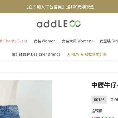
【立即加入平台會員】送100元購衣金
全新寄賣服務即將上線 敬請期待
【實體概念店】6+plaza 2F
 Charity Event
女裝 Women
女裝大尺 Women+
女童裝 Girl
設計師品牌 Designer Brands
★ NEW ★ 點數獎勵計畫
中腰牛仔
00186
GIO
循環價