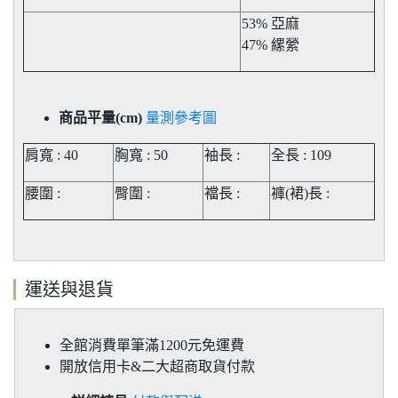
53% 亞麻
47% 縲縈
商品平量(cm)
量測參考圖
肩寬 : 40
胸寬 : 50
袖長 :
全長 : 109
腰圍 :
臀圍 :
襠長 :
褲(裙)長
:
運送與退貨
全館消費單筆滿1200元免運費
開放信用卡&二大超商取貨付款