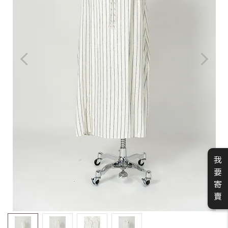
我
要
寄
賣