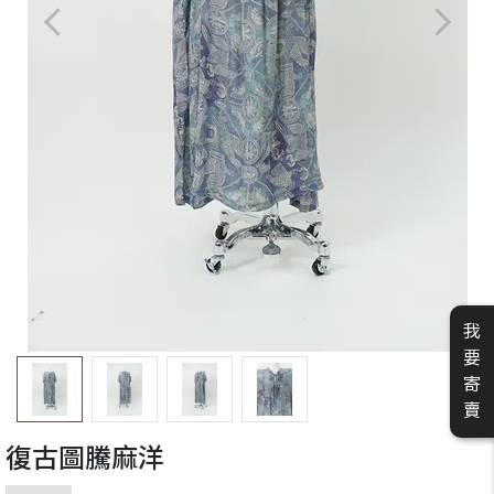
我
要
寄
賣
復古圖騰麻洋