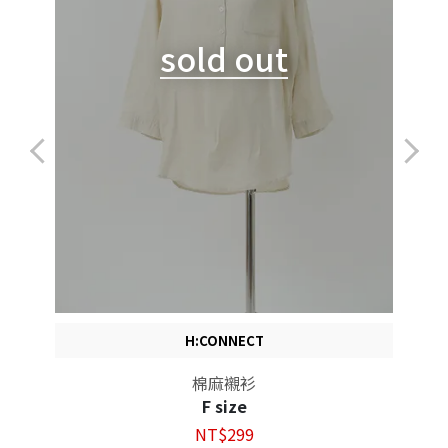
sold out
H:CONNECT
棉麻襯衫
F size
NT$299