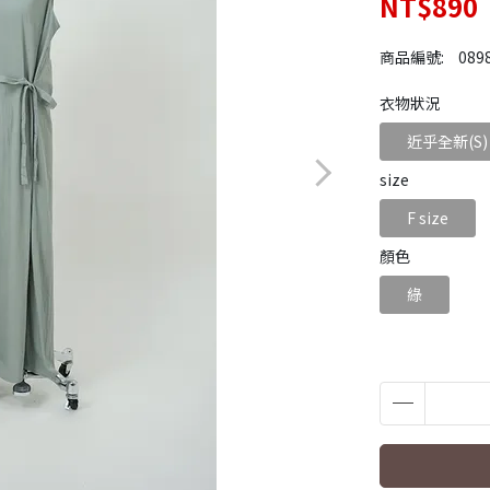
NT$890
商品編號:
089
衣物狀況
近乎全新(S)
size
F size
顏色
綠