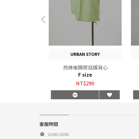
nsa Mos2
URBAN STORY
糖棕輕薄洋
亮綠後開衩挺版背心
 size
F size
$990
NT$290
客服時間
10:00-18:00