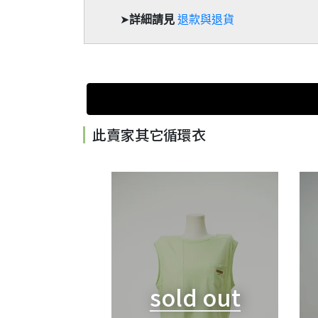
➤
詳細請見
退款與退貨
此賣家其它循環衣
d out
sold out