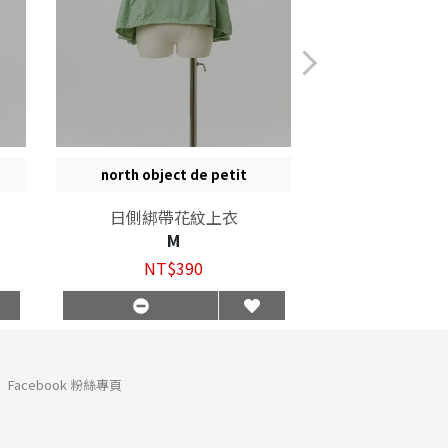
north object de petit
ehka 
日側綁帶花紋上衣
日本復古橘
M
M
NT$390
NT$
Facebook 粉絲專頁