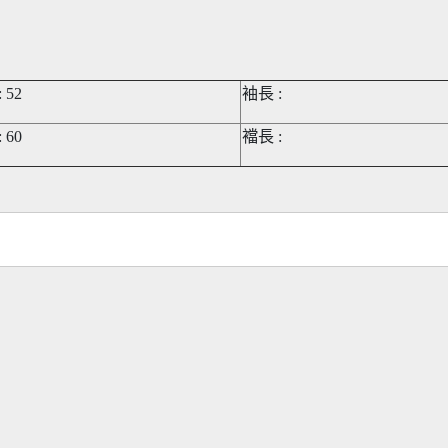
 52
袖長 :
 60
襠長 :