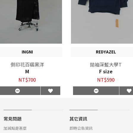
INGNI
REDYAZEL
側印花百褶黑洋
拋袖深藍大學T
M
F size
NT$700
NT$590
常見問題
其它資訊
加減點是甚麼
即時公告資訊