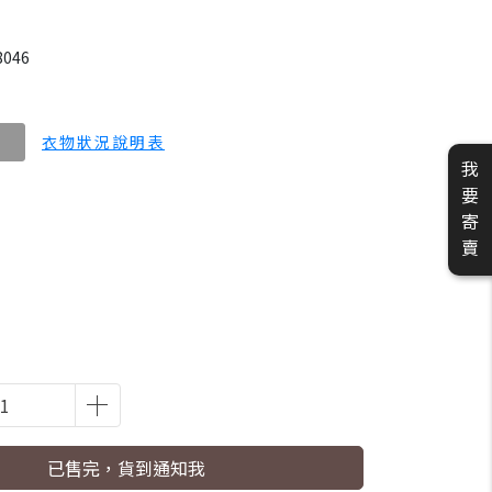
8046
衣物狀況說明表
我
要
寄
賣
已售完，貨到通知我