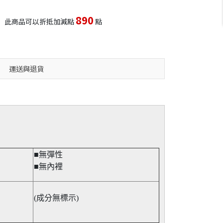
890
此商品可以折抵加減點
點
運送與退貨
■無彈性​
■無內裡
(成分無標示)