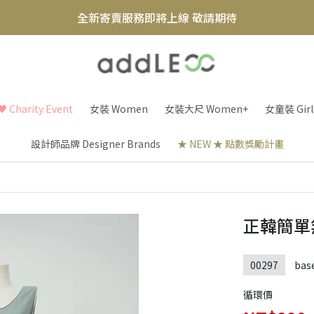
全新寄賣服務即將上線 敬請期待
【實體概念店】6+plaza 2F
 Charity Event
女裝 Women
女裝大尺 Women+
女童裝 Girl
設計師品牌 Designer Brands
★ NEW ★ 點數獎勵計畫
正韓簡單
00297
bas
循環價