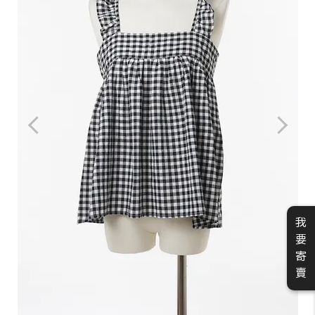
我
要
寄
賣