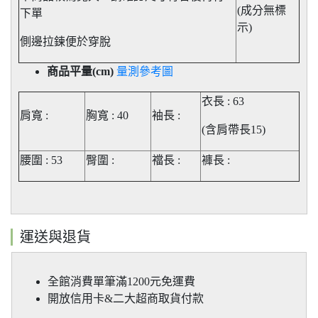
(成分無標
下單
示)
側邊拉鍊便於穿脫
商品平量(cm)
量測參考圖
衣長 : 63
肩寬 :
胸寬 : 40
袖長 :
(含肩帶長15)
腰圍 : 53
臀圍 :
襠長 :
褲長
:
運送與退貨
全館消費單筆滿1200元免運費
開放信用卡&二大超商取貨付款