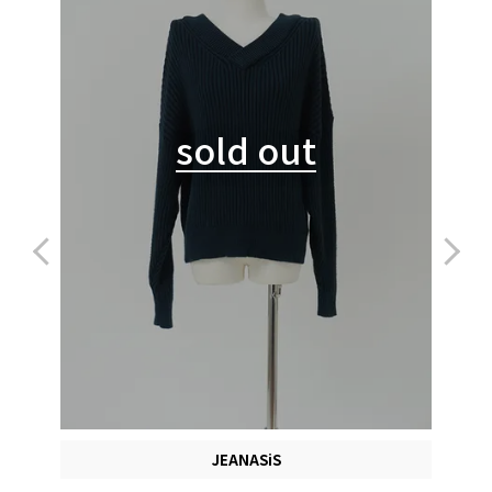
sold out
JEANASiS