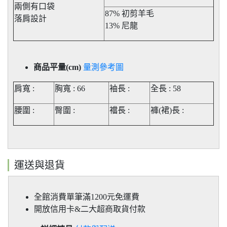
兩側有口袋
87% 初剪羊毛
落肩設計
13% 尼龍
商品平量(cm)
量測參考圖
肩寬 :
胸寬 : 66
袖長 :
全長 : 58
腰圍 :
臀圍 :
襠長 :
褲(裙)長
:
運送與退貨
全館消費單筆滿1200元免運費
開放信用卡&二大超商取貨付款