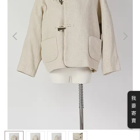
我
要
寄
賣