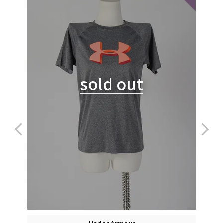
sold out