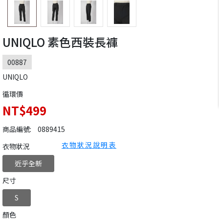
UNIQLO 素色西裝長褲
00887
UNIQLO
循環價
NT$499
商品編號:
0889415
衣物狀況說明表
衣物狀況
近乎全新
尺寸
S
顏色