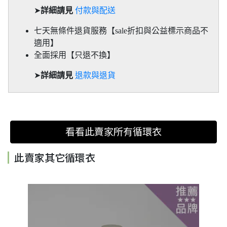
➤
詳細請見
付款與配送
七天無條件退貨服務【sale折扣與公益標示商品不
適用】
全面採用【只退不換】
➤
詳細請見
退款與退貨
看看此賣家所有循環衣
此賣家其它循環衣