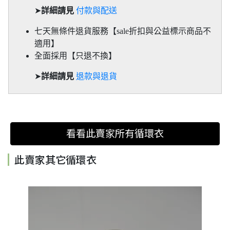
➤
詳細請見
付款與配送
七天無條件退貨服務【sale折扣與公益標示商品不
適用】
全面採用【只退不換】
➤
詳細請見
退款與退貨
看看此賣家所有循環衣
此賣家其它循環衣