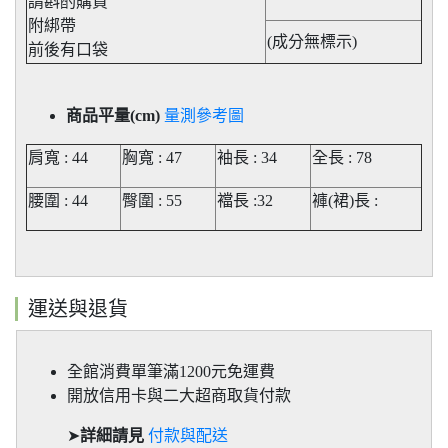
請斟酌購買
附綁帶
(成分無標示)
前後有口袋
商品平量(cm)
量測參考圖
肩寬 : 44
胸寬 : 47
袖長 : 34
全長 : 78
腰圍 : 44
臀圍 : 55
襠長 :32
褲(裙)長
:
運送與退貨
全館消費單筆滿1200元免運費
開放信用卡與二大超商取貨付款
➤
詳細請見
付款與配送