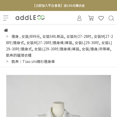
【立即加入平台會員】送100元購衣金
全新寄賣服務即將上線 敬請期待
【實體概念店】6+plaza 2F
,
,
,
連身
,
女裝/899元
女裝SML新品
女裝M/27-28吋
女裝M|27-2
,
,
,
8吋/連身式
女裝M|27-28吋/連身褲/褲裝
女裝L|29-30吋
女裝L|
,
,
,
29-30吋/連身式
女裝L|29-30吋/連身褲/褲裝
女裝/連身/吊帶褲
凱希的循環衣櫃
凱希｜Tiao shi襯衫連身褲