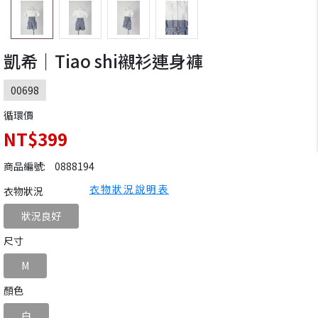
凱希｜Tiao shi襯衫連身褲
00698
循環價
NT$399
商品編號:
0888194
衣物狀況說明表
衣物狀況
狀況良好
尺寸
M
顏色
白