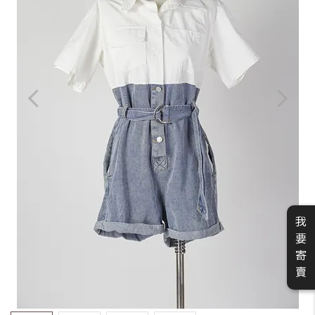
我
要
寄
賣