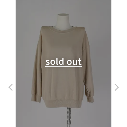
sold out