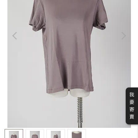
我
要
寄
賣