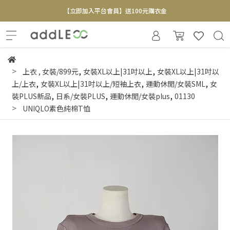
【立即加入平台會員】送100元購衣金
全新寄賣服務即將上線 敬請期待
【實體概念店】6+plaza 2F
,
,
上衣
,
女裝/899元
女裝XL以上|31吋以上
女裝XL以上|31吋以
,
,
,
上/上衣
女裝XL以上|31吋以上/短袖上衣
運動休閒/女裝SML
女
,
,
,
裝PLUS新品
日系/女裝PLUS
運動休閒/女裝plus
01130
UNIQLO素色純棉T恤