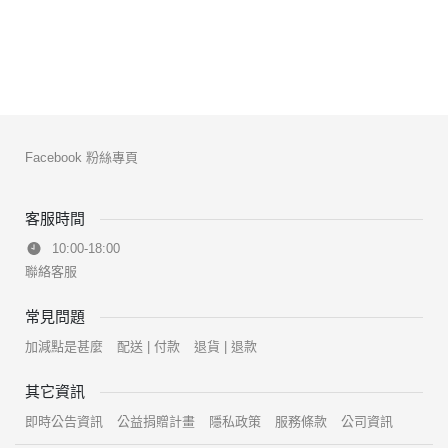
Facebook 粉絲專頁
客服時間
10:00-18:00
聯絡客服
常見問題
加減點是甚麼
配送 | 付款
退貨 | 退款
其它資訊
即時公告資訊
公益捐贈計畫
隱私政策
服務條款
公司資訊