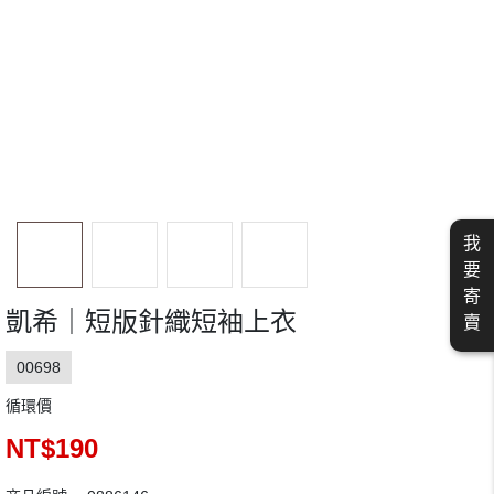
我
要
寄
凱希｜短版針織短袖上衣
賣
00698
循環價
NT$190