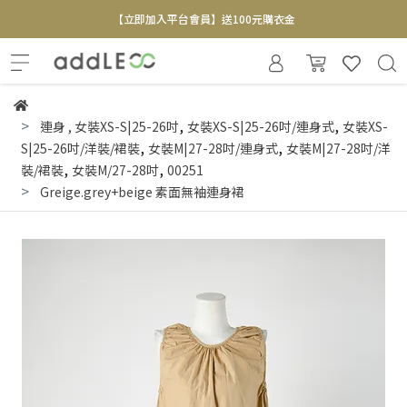
【立即加入平台會員】送100元購衣金
全新寄賣服務即將上線 敬請期待
【實體概念店】6+plaza 2F
,
,
連身
,
女裝XS-S|25-26吋
女裝XS-S|25-26吋/連身式
女裝XS-
,
,
S|25-26吋/洋裝/裙裝
女裝M|27-28吋/連身式
女裝M|27-28吋/洋
,
,
裝/裙裝
女裝M/27-28吋
00251
Greige.grey+beige 素面無袖連身裙