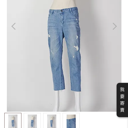
我
要
寄
賣