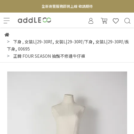
全新寄賣服務即將上線 敬請期待
【實體概念店】6+plaza 2F
,
,
下身
,
女裝L|29-30吋
女裝L|29-30吋/下身
女裝L|29-30吋/長
,
下身
00695
正韓 FOUR SEASON 抽鬚不修邊牛仔褲