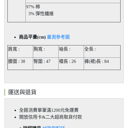
97% 棉
3% 彈性纖維
商品平量(cm)
量測參考圖
肩寬 :
胸寬 :
袖長 :
全長 :
腰圍 : 38
臀圍 : 47
襠長 : 26
褲(裙)長
: 84
運送與退貨
全館消費單筆滿1200元免運費
開放信用卡&二大超商取貨付款