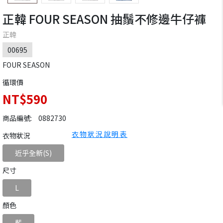
正韓 FOUR SEASON 抽鬚不修邊牛仔褲
正韓
00695
FOUR SEASON
循環價
NT$590
商品編號:
0882730
衣物狀況說明表
衣物狀況
近乎全新(S)
尺寸
L
顏色
藍