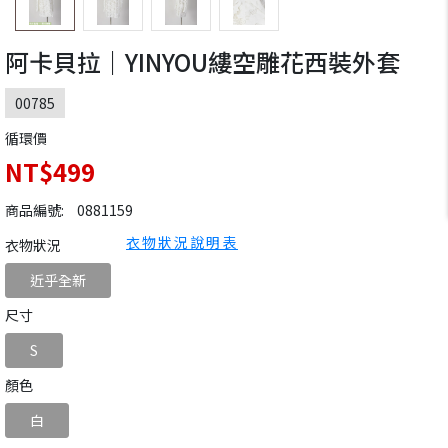
阿卡貝拉｜YINYOU縷空雕花西裝外套
00785
循環價
NT$499
商品編號:
0881159
衣物狀況說明表
衣物狀況
近乎全新
尺寸
S
顏色
白