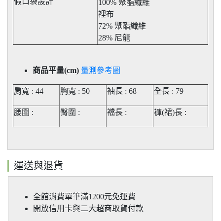
假口袋設計
100% 聚酯纖維
裡布
72% 聚酯纖維
28% 尼龍
商品平量(cm)
量測參考圖
肩寬 : 44
胸寬 : 50
袖長 : 68
全長 : 79
腰圍 :
臀圍 :
襠長 :
褲(裙)長
:
運送與退貨
全館消費單筆滿1200元免運費
開放信用卡與二大超商取貨付款