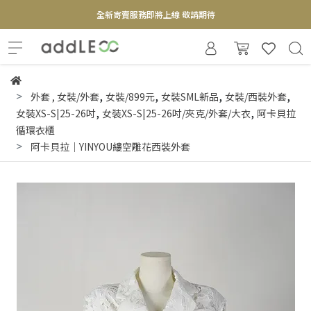
全新寄賣服務即將上線 敬請期待
【實體概念店】6+plaza 2F
,
,
,
,
外套
,
女裝/外套
女裝/899元
女裝SML新品
女裝/西裝外套
,
,
女裝XS-S|25-26吋
女裝XS-S|25-26吋/夾克/外套/大衣
阿卡貝拉
循環衣櫃
阿卡貝拉｜YINYOU縷空雕花西裝外套