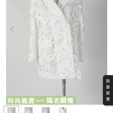
我
要
寄
賣