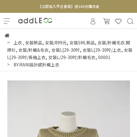
【立即加入平台會員】送100元購衣金
全新寄賣服務即將上線 敬請期待
【實體概念店】6+plaza 2F
,
,
,
上衣
,
女裝新品
女裝/899元
女裝SML新品
女裝/針織毛衣.開
,
,
,
,
襟衫
女裝/針織&毛衣
女裝L|29-30吋
女裝L|29-30吋/上衣
女裝
,
,
L|29-30吋/長袖上衣
女裝L/29-30吋/針織毛衣
00001
BY.RANI設計感針織上衣