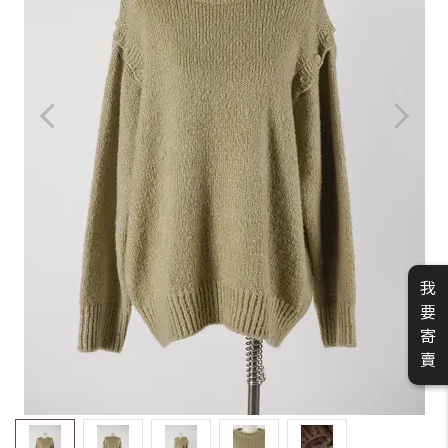
我
要
寄
賣