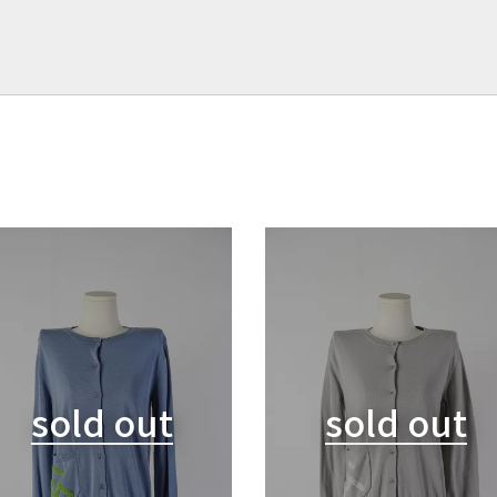
sold out
sold out