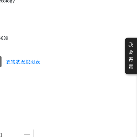
ecology
4639
我
要
寄
衣物狀況說明表
賣