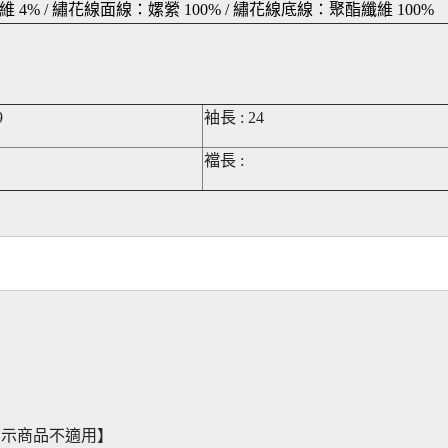
纖維 4% / 繡花線面線：嫘縈 100% / 繡花線底線：聚酯纖維 100%
9
袖長 : 24
襠長 :
標示商品不適用】