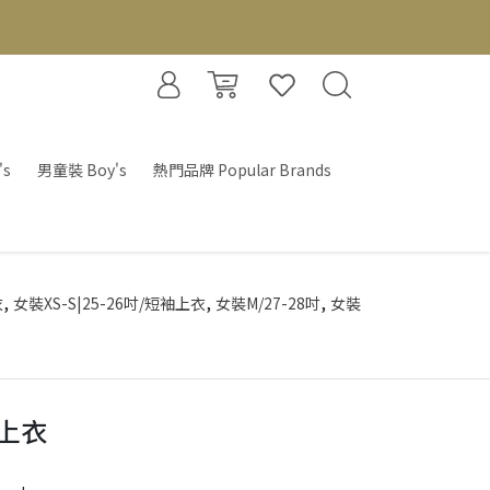
's
男童裝 Boy's
熱門品牌 Popular Brands
,
,
,
衣
女裝XS-S|25-26吋/短袖上衣
女裝M/27-28吋
女裝
上衣