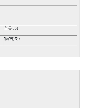
全長 : 51
褲(裙)長
: