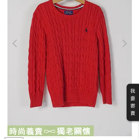
我
要
寄
賣