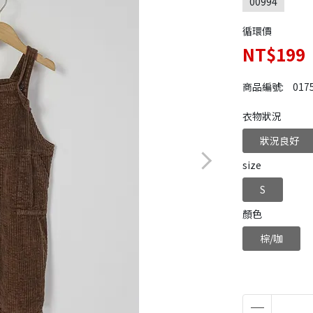
00994
循環價
NT$199
商品編號:
017
衣物狀況
狀況良好
size
S
顏色
棕/咖