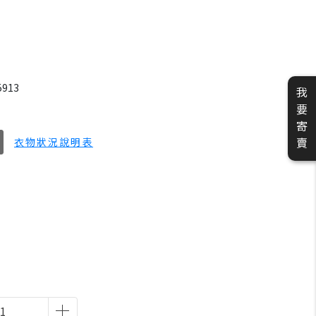
5913
我
要
寄
賣
衣物狀況說明表