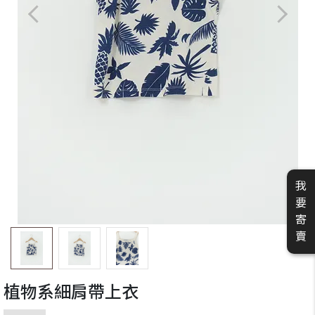
我
要
寄
賣
植物系細肩帶上衣