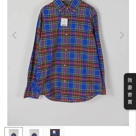
我
要
寄
賣