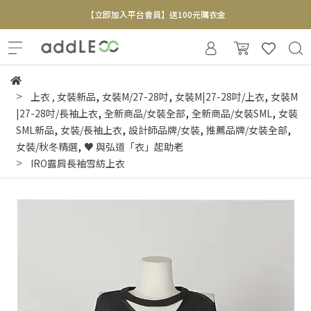
【立即加入平台會員】送100元購衣金
全新寄賣服務即將上線 敬請期待
【實體概念店】6+plaza 2F
,
,
,
上衣
,
女裝新品
女裝M/27-28吋
女裝M|27-28吋/上衣
女裝M
,
,
,
|27-28吋/長袖上衣
全新商品/女裝全部
全新商品/女裝SML
女裝
,
,
,
,
SML新品
女裝/長袖上衣
設計師品牌/女裝
推薦品牌/女裝全部
,
女裝/秋冬精選
♥ 與弘道「衣」起助老
IRO露肩長袖雪紡上衣