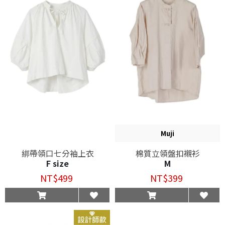
Muji
綁帶領口七分袖上衣
棉質立領盤扣襯衫
F size
M
NT$499
NT$399