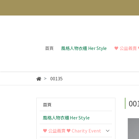
首頁
風格人物衣櫃 Her Style
♥︎ 公益義賣 ♥︎
00135
00
首頁
風格人物衣櫃 Her Style
♥︎ 公益義賣 ♥︎ Charity Event