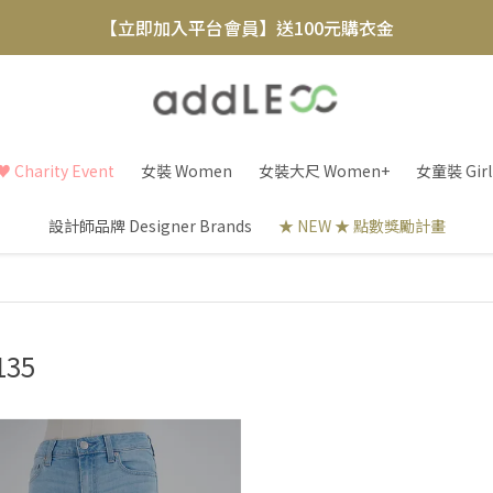
【立即加入平台會員】送100元購衣金
全新寄賣服務即將上線 敬請期待
【實體概念店】6+plaza 2F
 Charity Event
女裝 Women
女裝大尺 Women+
女童裝 Girl
設計師品牌 Designer Brands
★ NEW ★ 點數獎勵計畫
135