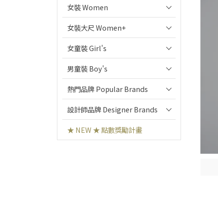
女裝 Women
女裝大尺 Women+
女童裝 Girl's
男童裝 Boy's
熱門品牌 Popular Brands
設計師品牌 Designer Brands
★ NEW ★ 點數獎勵計畫