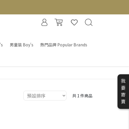
's
男童裝 Boy's
熱門品牌 Popular Brands
我
要
寄
共 1 件商品
賣