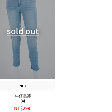
sold out
NET
牛仔長褲
34
NT$299