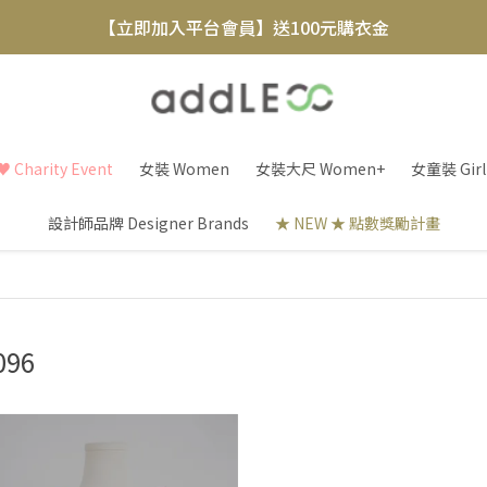
【立即加入平台會員】送100元購衣金
全新寄賣服務即將上線 敬請期待
【實體概念店】6+plaza 2F
 Charity Event
女裝 Women
女裝大尺 Women+
女童裝 Girl
設計師品牌 Designer Brands
★ NEW ★ 點數獎勵計畫
096