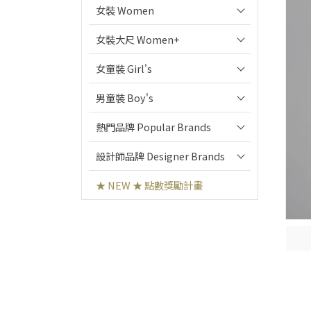
女裝 Women
女裝大尺 Women+
女童裝 Girl's
男童裝 Boy's
熱門品牌 Popular Brands
設計師品牌 Designer Brands
★ NEW ★ 點數獎勵計畫