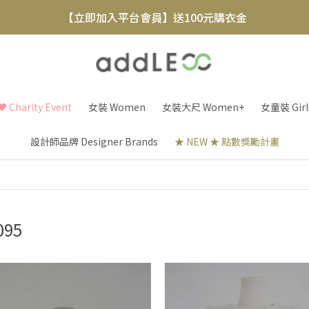
【立即加入平台會員】送100元購衣金
全新寄賣服務即將上線 敬請期待
【實體概念店】6+plaza 2F
 Charity Event
女裝 Women
女裝大尺 Women+
女童裝 Girl
設計師品牌 Designer Brands
★ NEW ★ 點數獎勵計畫
095