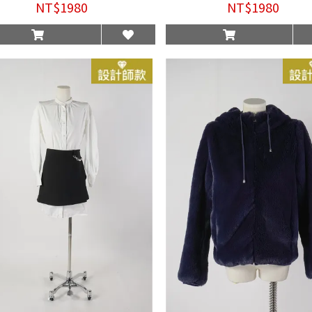
NT$1980
NT$1980