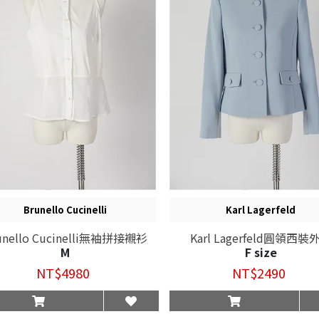
Brunello Cucinelli
Karl Lagerfeld
unello Cucinelli無袖拼接襯衫
Karl Lagerfeld圓領西裝
M
F size
NT$4980
NT$2490