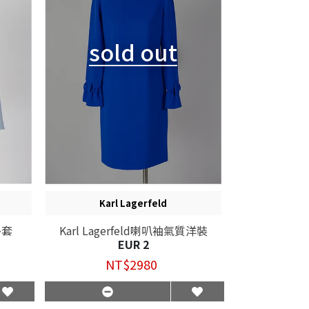
sold out
Karl Lagerfeld
外套
Karl Lagerfeld喇叭袖氣質洋裝
EUR 2
NT$2980