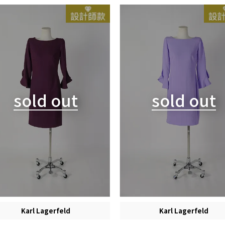
sold out
sold out
Karl Lagerfeld
Karl Lagerfeld