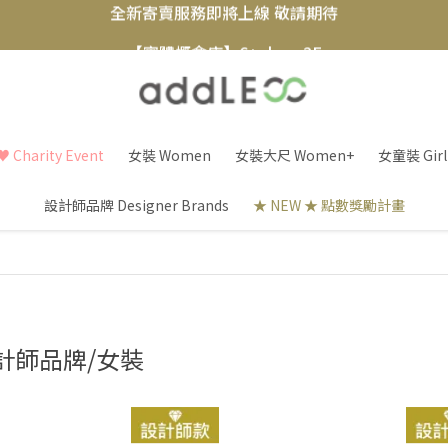
【實體概念店】6+plaza 2F
 Charity Event
女裝 Women
女裝大尺 Women+
女童裝 Girl
設計師品牌 Designer Brands
★ NEW ★ 點數獎勵計畫
計師品牌/女裝