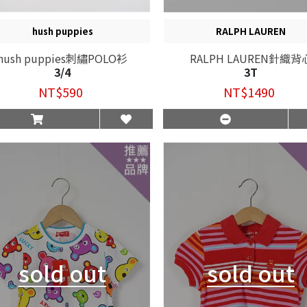
hush puppies
RALPH LAUREN
hush puppies刺繡POLO衫
RALPH LAUREN針織背
3/4
3T
NT$590
NT$1490
sold out
sold out