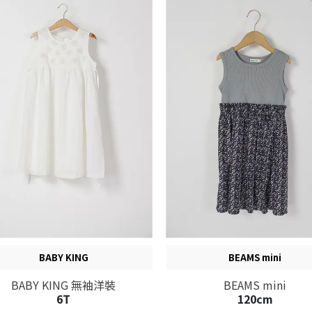
BABY KING
BEAMS mini
BABY KING 無袖洋裝
BEAMS mini
6T
120cm