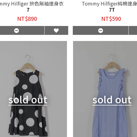
mmy Hilfiger 拚色無袖連身衣
Tommy Hilfiger純棉連
7
7T
NT$890
NT$590
sold out
sold out