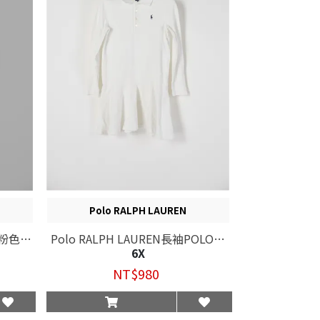
Polo RALPH LAUREN
後釦粉色花
Polo RALPH LAUREN長袖POLO洋
6X
裝
NT$980