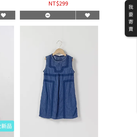
NT$299
我
要
寄
賣